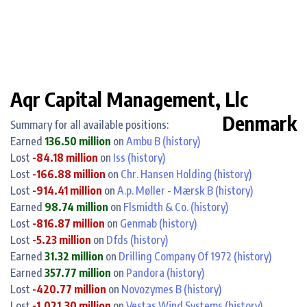
Aqr Capital Management, Llc
Denmark
Summary for all available positions:
Earned
136.50 million
on
Ambu B
(history)
Lost
-84.18 million
on
Iss
(history)
Lost
-166.88 million
on
Chr. Hansen Holding
(history)
Lost
-914.41 million
on
A.p. Møller - Mærsk B
(history)
Earned
98.74 million
on
Flsmidth & Co.
(history)
Lost
-816.87 million
on
Genmab
(history)
Lost
-5.23 million
on
Dfds
(history)
Earned
31.32 million
on
Drilling Company Of 1972
(history)
Earned
357.77 million
on
Pandora
(history)
Lost
-420.77 million
on
Novozymes B
(history)
Lost
-1,021.30 million
on
Vestas Wind Systems
(history)