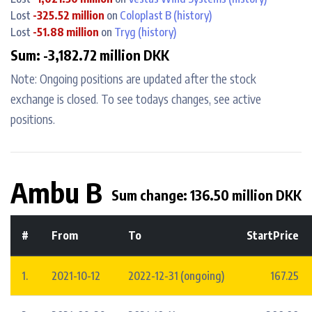
Lost
-325.52 million
on
Coloplast B
(history)
Lost
-51.88 million
on
Tryg
(history)
Sum: -3,182.72 million DKK
Note: Ongoing positions are updated after the stock
exchange is closed. To see todays changes, see active
positions.
Ambu B
Sum change: 136.50 million DKK
#
From
To
StartPrice
1.
2021-10-12
2022-12-31 (ongoing)
167.25